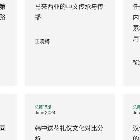
第
马来西亚的中文传承与传
任
路
播
内
素
用
王晓梅
靳
总第15期
总第
June 2024
Jun
同
韩中送花礼仪文化对比分
汉
析
的