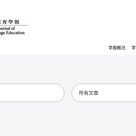
学报概况
学