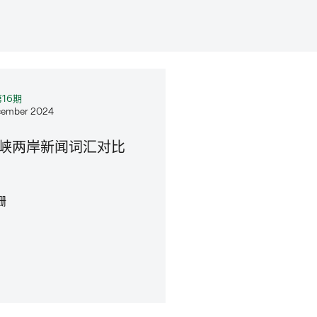
16期
ember 2024
峡两岸新闻词汇对比
珊