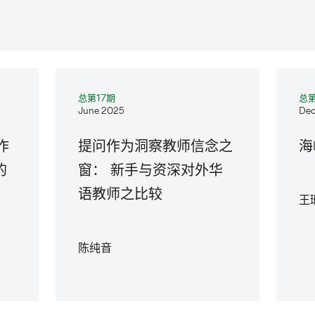
总第17期
总第
June 2025
Dec
作
提问作为洞察教师信念之
海
的
窗： 新手与资深对外华
语教师之比较
王
陈纯音