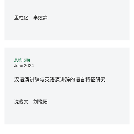
孟柱亿 李炫静
总第15期
June 2024
汉语演讲辞与英语演讲辞的语言特征研究
冼俊文 刘豫阳