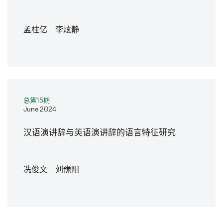
孟柱亿 李炫静
总第15期
June 2024
汉语演讲辞与英语演讲辞的语言特征研究
冼俊文 刘豫阳