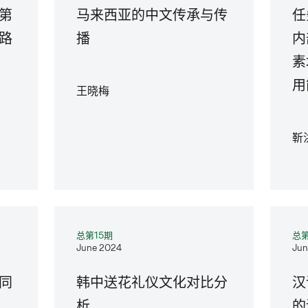
第
马来西亚的中文传承与传
任
路
播
内
素
用
王晓梅
靳
总第15期
总第
June 2024
Jun
同
韩中送花礼仪文化对比分
汉
析
的