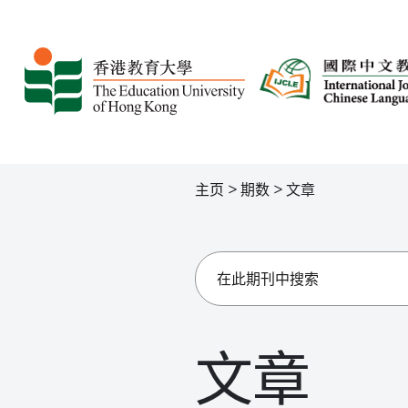
主页
>
期数
>
文章
文章