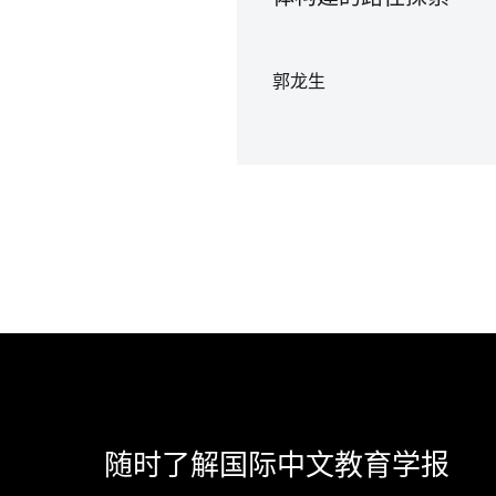
郭龙生
随时了解国际中文教育学报