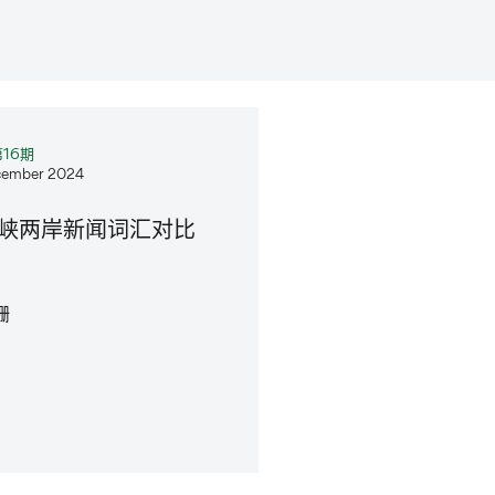
16期
ember 2024
峡两岸新闻词汇对比
珊