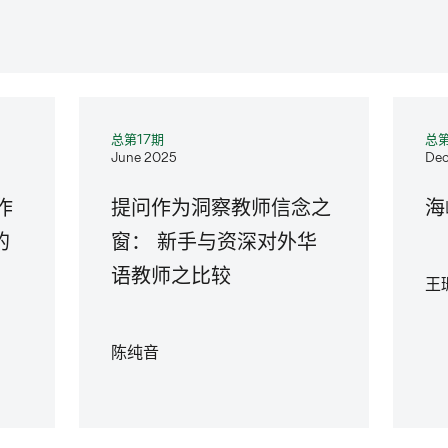
总第17期
总第
June 2025
Dec
作
提问作为洞察教师信念之
海
的
窗： 新手与资深对外华
语教师之比较
王
陈纯音