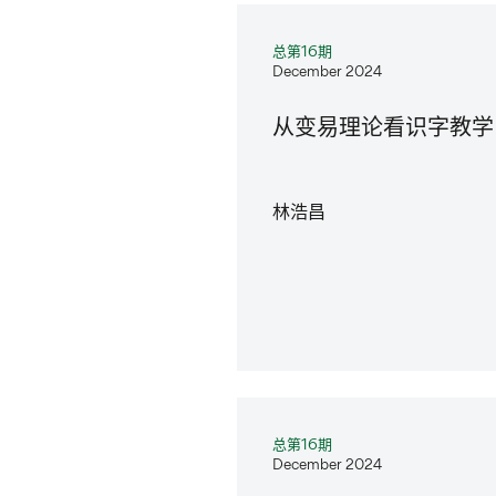
总第16期
December 2024
从变易理论看识字教学
林浩昌
总第16期
December 2024