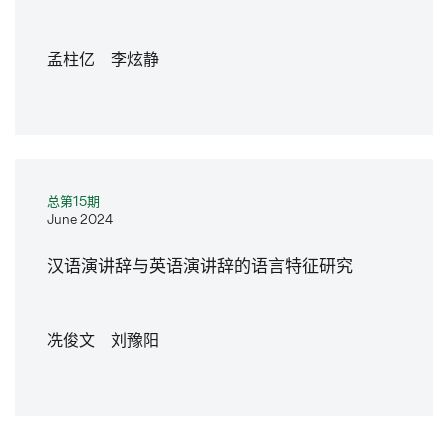
孟柱亿 李炫静
总第15期
June 2024
汉语演讲辞与英语演讲辞的语言特征研究
冼俊文 刘豫阳