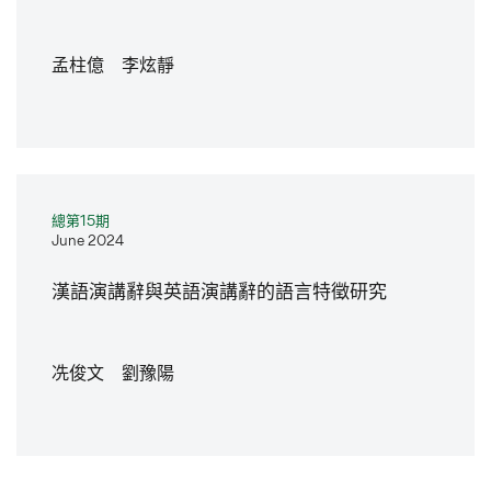
孟柱億 李炫靜
總第15期
June 2024
漢語演講辭與英語演講辭的語言特徵研究
冼俊文 劉豫陽