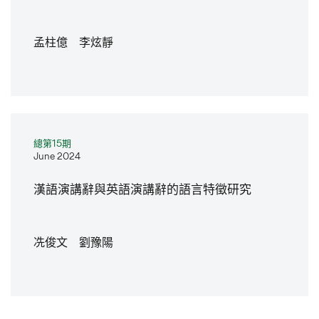
孟柱億 李炫靜
總第15期
June 2024
漢語演講辭與英語演講辭的語言特徵研究
冼俊文 劉豫陽