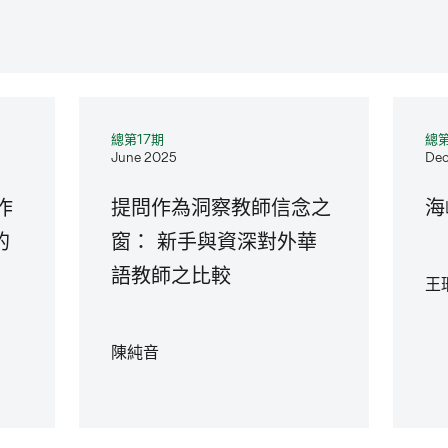
總第17期
總第
June 2025
Dec
作
提問作為洞察教師信念之
海
的
窗： 新手與資深對外華
語教師之比較
王
陳純音