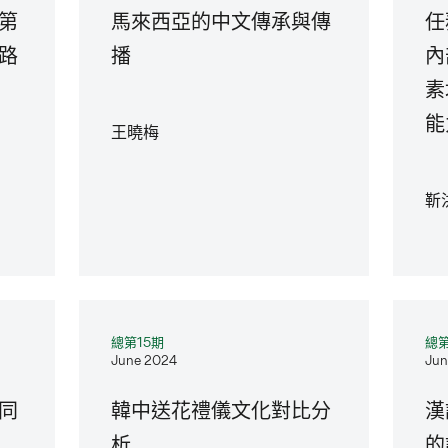
第
馬來西亞的中文傳承與傳
任
路
播
內
素
能
王曉梅
靳
總第15期
總第
June 2024
Jun
同
韓中送花禮儀文化對比分
漢
析
的