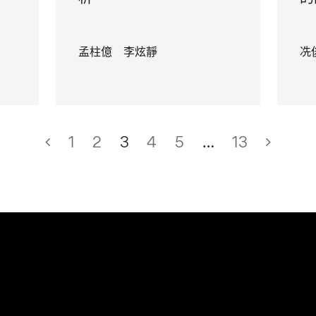
孟柱億 李炫靜
冼
1
2
3
4
5
…
13