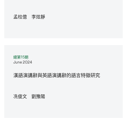
孟柱億 李炫靜
總第15期
June 2024
漢語演講辭與英語演講辭的語言特徵研究
冼俊文 劉豫陽