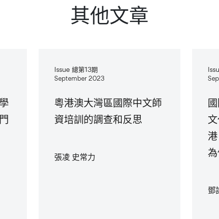
其他文章
Issue 總第13期
Is
September 2023
Sep
學
粵港澳大灣區國際中文師
國
門
資培訓的調查和反思
文
港
為
張凌 史常力
鄧