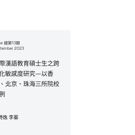
sue 總第13期
tember 2023
際漢語教育碩士生之跨
化敏感度研究—以香
、北京、珠海三所院校
例
詩逸 李蓁