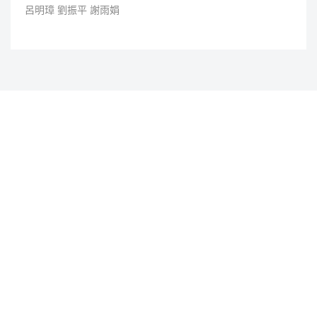
呂明璋 劉振平 謝雨娟