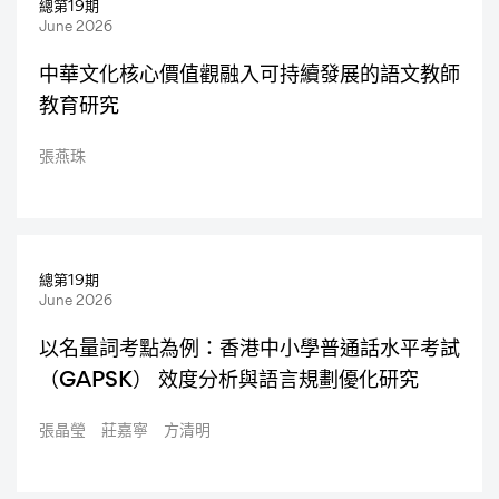
總第19期
Articles
June 2026
中華文化核心價值觀融入可持續發展的語文教師
教育研究
張燕珠
總第19期
June 2026
以名量詞考點為例：香港中小學普通話水平考試
（GAPSK） 效度分析與語言規劃優化研究
張晶瑩 莊嘉寧 方清明