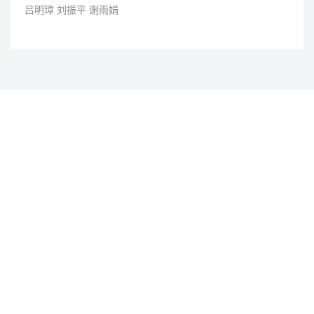
吕明璋 刘振平 谢雨娟