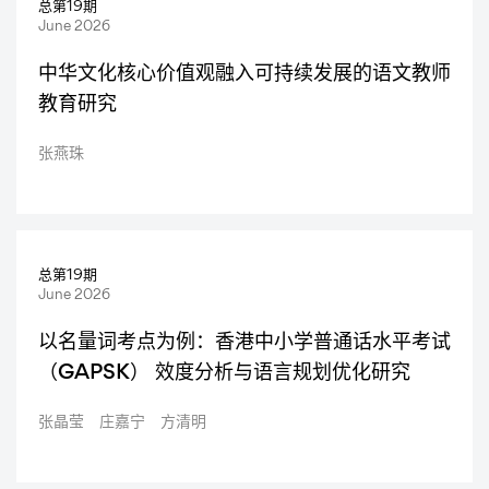
总第19期
Articles
June 2026
中华文化核心价值观融入可持续发展的语文教师
教育研究
张燕珠
总第19期
June 2026
以名量词考点为例：香港中小学普通话水平考试
（GAPSK） 效度分析与语言规划优化研究
张晶莹 庄嘉宁 方清明