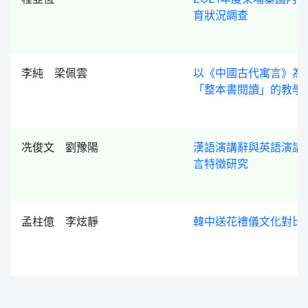
育狀況調查
李純 梁佩雲
以《中國古代寓言》為
「整本書閱讀」的教學
冼俊文 劉豫陽
漢語演講辭與英語演講
言特徵研究
孟柱億 李炫靜
韓中送花禮儀文化對比