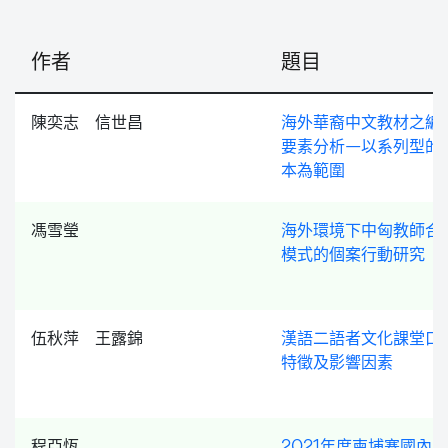
作者
題目
陳奕志 信世昌
海外華裔中文教材之編
要素分析—以系列型的
本為範圍
馮雪瑩
海外環境下中匈教師合
模式的個案行動研究
伍秋萍 王露錦
漢語二語者文化課堂口
特徵及影響因素
程亞恆
2021年度柬埔寨國內