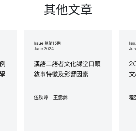
其他文章
Issue 總第15期
Is
June 2024
Jun
例
漢語二語者文化課堂口頭
2
學
敘事特徵及影響因素
文
伍秋萍 王露錦
程