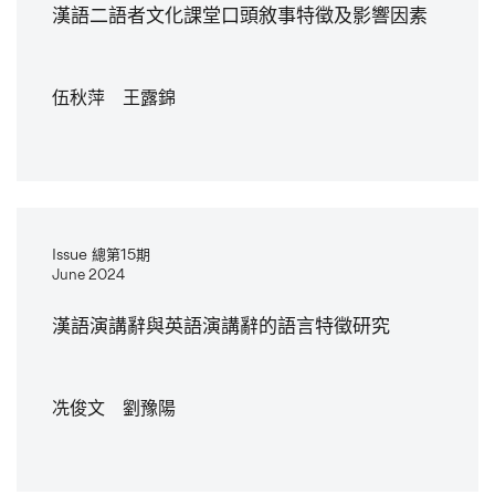
漢語二語者文化課堂口頭敘事特徵及影響因素
伍秋萍 王露錦
Issue 總第15期
June 2024
漢語演講辭與英語演講辭的語言特徵研究
冼俊文 劉豫陽