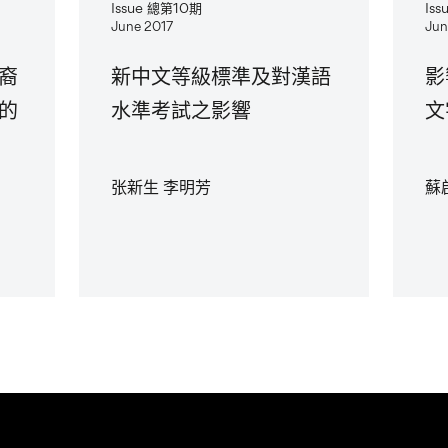
Issue 總第10期
Is
June 2017
Jun
裔
新中文等級標準及對漢語
影
的
水準考試之影響
文
张新生 李明芳
蘇