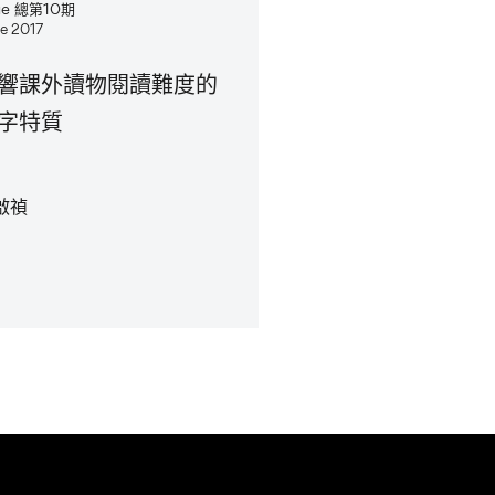
sue 總第10期
e 2017
響課外讀物閱讀難度的
字特質
啟禎