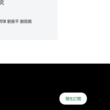
究
明璋 劉振平 謝雨娟
現在訂閱